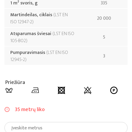
1 m² svoris, g
335
Martindeilas, ciklais
LST EN
20 000
ISO 12947-2
Atsparumas šviesai
LST EN ISO
5
105-B02
Pumpuravimasis
LST EN ISO
3
12945-2
Priežiūra
35 metrų liko