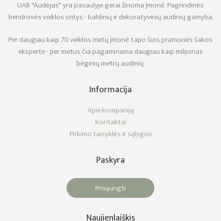
UAB "Audėjas" yra pasaulyje gerai žinoma įmonė. Pagrindinės
bendrovės veiklos sritys - baldinių ir dekoratyvinių audinių gamyba.
Per daugiau kaip 70 veiklos metų įmonė tapo šios pramonės šakos
eksperte - per metus čia pagaminama daugiau kaip milijonas
bėginių metrų audinių.
Informacija
Apie kompaniją
Kontaktai
Pirkimo taisyklės ir sąlygos
Paskyra
Prisijungti
Naujienlaiškis