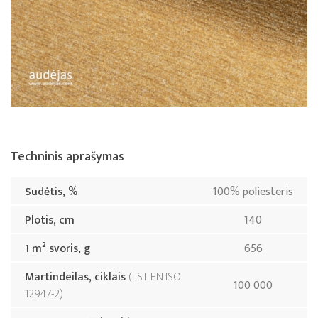
Techninis aprašymas
Sudėtis, %
100% poliesteris
Plotis, cm
140
1 m² svoris, g
656
Martindeilas, ciklais
LST EN ISO
100 000
12947-2