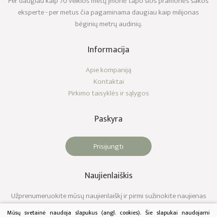
Per daugiau kaip 70 veiklos metų įmonė tapo šios pramonės šakos
eksperte - per metus čia pagaminama daugiau kaip milijonas
bėginių metrų audinių.
Informacija
Apie kompaniją
Kontaktai
Pirkimo taisyklės ir sąlygos
Paskyra
Prisijungti
Naujienlaiškis
Užprenumeruokite mūsų naujienlaiškį ir pirmi sužinokite naujienas
Mūsų svetainė naudoja slapukus (angl. cookies). Šie slapukai naudojami