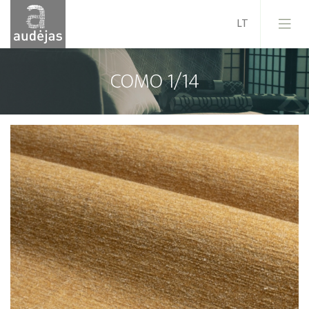
COMO 1/14
Įmonė
Istorija
Dizainas
Mūsų paslaugos
Kokybė
ES projektai
Karjera
Naujienos
Kontaktai
Pardavimo sąlygos