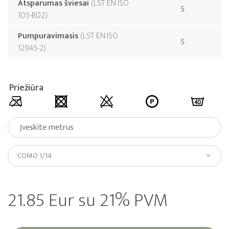
Atsparumas šviesai
LST EN ISO
5
105-B02
Pumpuravimasis
LST EN ISO
5
12945-2
Priežiūra
COMO 1/14
21.85 Eur su 21% PVM