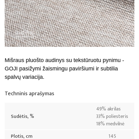
Mišraus pluošto audinys su tekstūruotu pynimu -
GOJI pasižymi žaismingu paviršiumi ir subtilia
spalvų variacija.
Techninis aprašymas
49% akrilas
Sudėtis, %
33% poliesteris
18% medvilnė
Plotis, cm
145