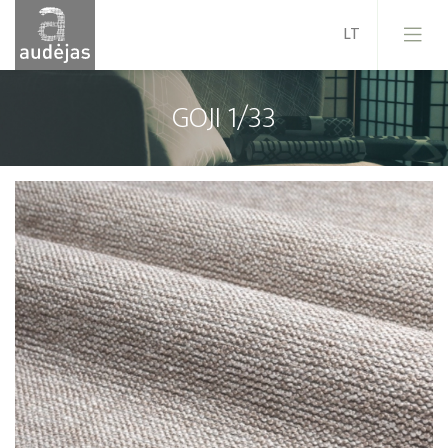
GOJI 1/33
Įmonė
Istorija
Dizainas
Mūsų paslaugos
Kokybė
ES projektai
Karjera
Naujienos
Kontaktai
Pardavimo sąlygos