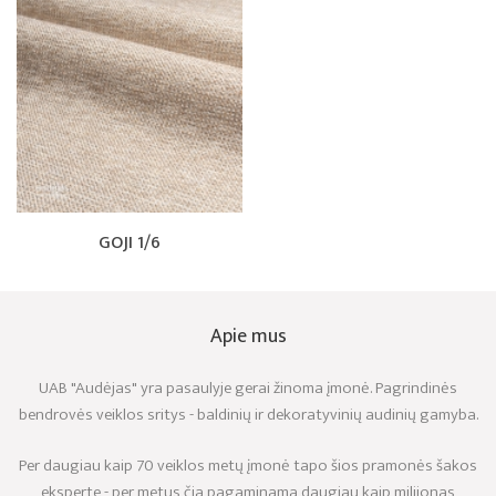
GOJI 1/6
Apie mus
UAB "Audėjas" yra pasaulyje gerai žinoma įmonė. Pagrindinės
bendrovės veiklos sritys - baldinių ir dekoratyvinių audinių gamyba.
Per daugiau kaip 70 veiklos metų įmonė tapo šios pramonės šakos
eksperte - per metus čia pagaminama daugiau kaip milijonas