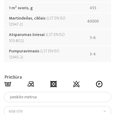
1 m² svoris, g
455
Martindeilas, ciklais
LST EN ISO
40000
12947-2
Atsparumas šviesai
LST EN ISO
5-6
105-B02
Pumpuravimasis
LST EN ISO
3-4
12945-2
Priežiūra
GOJI 1/33