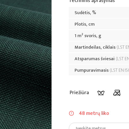
Techninis aprašymas
Sudėtis, %
Plotis, cm
1 m² svoris, g
Martindeilas, ciklais
LST E
Atsparumas šviesai
LST E
Pumpuravimasis
LST EN IS
Priežiūra
48 metrų liko