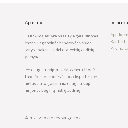
Apie mus
Informa
Apie komp
UAB "Audėjas" yra pasaulyje gerai žinoma
Kontakta
įmonė. Pagrindinės bendrovės veiklos
Pirkimo ta
sritys - baldinių ir dekoratyvinių audinių
gamyba.
Per daugiau kaip 70 veiklos metų įmonė
tapo šios pramonės šakos eksperte - per
metus čia pagaminama daugiau kaip
milijonas bėginių metrų audinių.
© 2023 Visos teisės saugomos