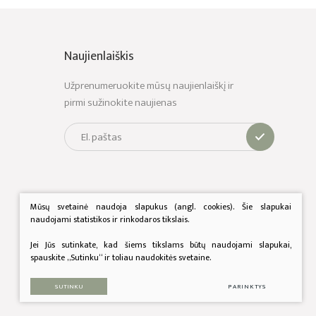
Naujienlaiškis
Užprenumeruokite mūsų naujienlaiškį ir
pirmi sužinokite naujienas
Mūsų svetainė naudoja slapukus (angl. cookies). Šie slapukai
naudojami statistikos ir rinkodaros tikslais.
Jei Jūs sutinkate, kad šiems tikslams būtų naudojami slapukai,
spauskite „Sutinku“ ir toliau naudokitės svetaine.
SUTINKU
PARINKTYS