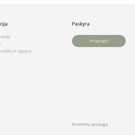
cija
Paskyra
aniją
Prisijungti
i
isyklės ir sąlygos
Duomenų apsauga