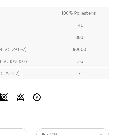
100% Poliesteris
140
380
N ISO 12947-2
80000
N ISO 105-B02
5-6
O 12945-2
3
IRIS 1/23