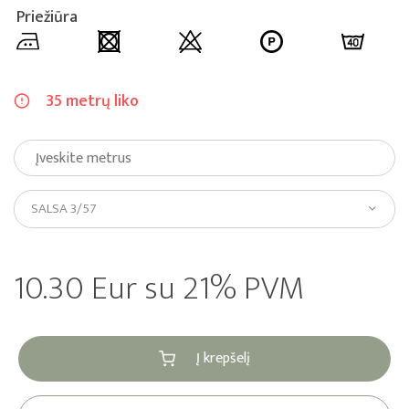
Priežiūra
35 metrų liko
SALSA 3/57
10.30 Eur su 21% PVM
Į krepšelį