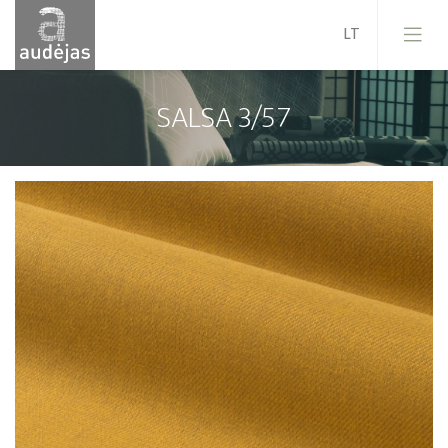
SALSA 3/57
Įmonė
Istorija
Dizainas
Mūsų paslaugos
Kokybė
ES projektai
Karjera
Naujienos
Kontaktai
Pardavimo sąlygos