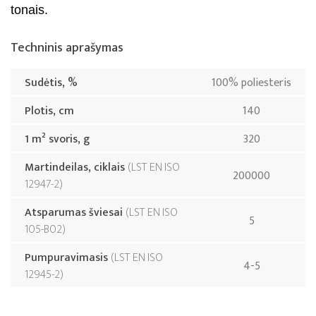
tonais.
Techninis aprašymas
Sudėtis, %
100% poliesteris
Plotis, cm
140
1 m² svoris, g
320
Martindeilas, ciklais
LST EN ISO
200000
12947-2
Atsparumas šviesai
LST EN ISO
5
105-B02
Pumpuravimasis
LST EN ISO
4-5
12945-2