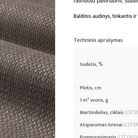
rafinuotu paviršiumi, subtili
Baldinis audinys, tinkantis 
Techninis aprašymas
Sudėtis, %
Plotis, cm
1 m² svoris, g
Martindeilas, ciklais
LST E
Atsparumas šviesai
LST E
Pumpuravimasis
LST EN IS