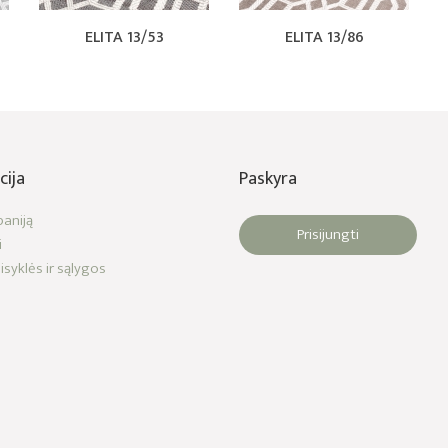
ELITA 13/53
ELITA 13/86
cija
Paskyra
aniją
Prisijungti
i
isyklės ir sąlygos