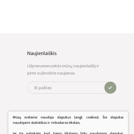
Naujienlaiškis
Užprenumeruokite mūsų naujienlaiškį ir
pirmi sužinokite naujienas
Mūsų svetainė naudoja slapukus (angl. cookies). Šie slapukai
naudojami statistikos ir rinkodaros tikslais.
Jei Jūs sutinkate, kad šiems tikslams būtų naudojami slapukai,