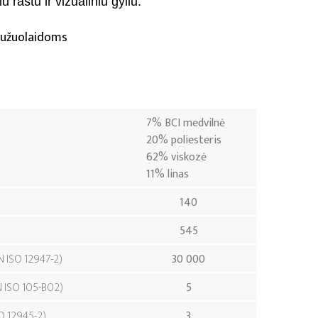
u raštu ir vizualiniu gyliu.
ir užuolaidoms
7% BCI medvilnė
20% poliesteris
62% viskozė
11% linas
140
545
N ISO 12947-2
30 000
N ISO 105-B02
5
O 12945-2
3