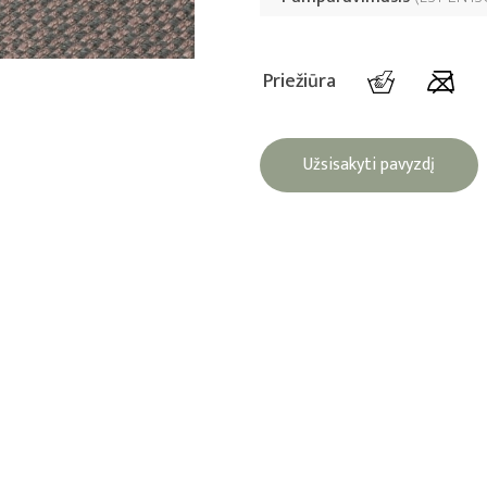
Priežiūra
Užsisakyti pavyzdį