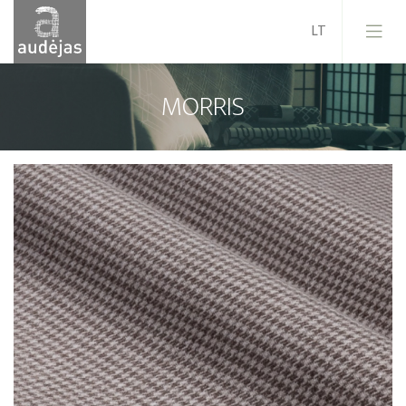
MORRIS
Įmonė
Istorija
Dizainas
Mūsų paslaugos
Kokybė
ES projektai
Karjera
Naujienos
Kontaktai
Pardavimo sąlygos