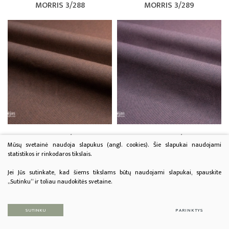
MORRIS 3/288
MORRIS 3/289
MORRIS 3/290
MORRIS 3/291
Mūsų svetainė naudoja slapukus (angl. cookies). Šie slapukai naudojami
statistikos ir rinkodaros tikslais.
Jei Jūs sutinkate, kad šiems tikslams būtų naudojami slapukai, spauskite
„Sutinku“ ir toliau naudokitės svetaine.
SUTINKU
PARINKTYS