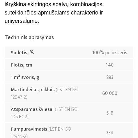
išryškina skirtingos spalvų kombinacijos,
suteikiančios apmušalams charakterio ir
universalumo.
Techninis aprašymas
Sudėtis, %
100% poliesteris
Plotis, cm
140
1 m² svoris, g
293
Martindeilas, ciklais
LST EN ISO
60 000
12947-2
Atsparumas šviesai
LST EN ISO
5-6
105-B02
Pumpuravimasis
LST EN ISO
3-4
12945-2