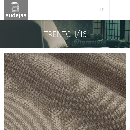
TRENTO 1/16
Įmonė
Istorija
Dizainas
Mūsų paslaugos
Kokybė
ES projektai
Karjera
Naujienos
Kontaktai
Pardavimo sąlygos