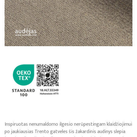
Inspiruotas nenumaldomo ilgesio nerūpestingam klaidžiojimui
po jaukiausias Trento gatveles šis žakardinis audinys slepia