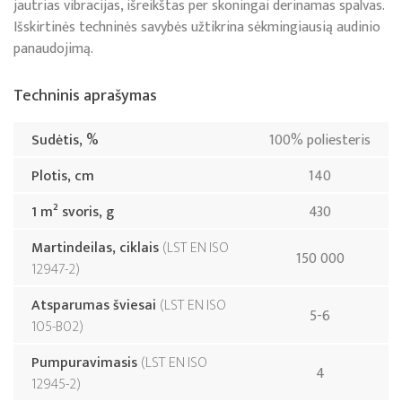
jautrias vibracijas, išreikštas per skoningai derinamas spalvas.
Išskirtinės techninės savybės užtikrina sėkmingiausią audinio
panaudojimą.
Techninis aprašymas
Sudėtis, %
100% poliesteris
Plotis, cm
140
1 m² svoris, g
430
Martindeilas, ciklais
LST EN ISO
150 000
12947-2
Atsparumas šviesai
LST EN ISO
5-6
105-B02
Pumpuravimasis
LST EN ISO
4
12945-2