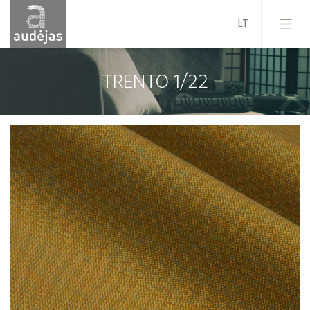
TRENTO 1/22
Įmonė
Istorija
Dizainas
Mūsų paslaugos
Kokybė
ES projektai
Karjera
Naujienos
Kontaktai
Pardavimo sąlygos