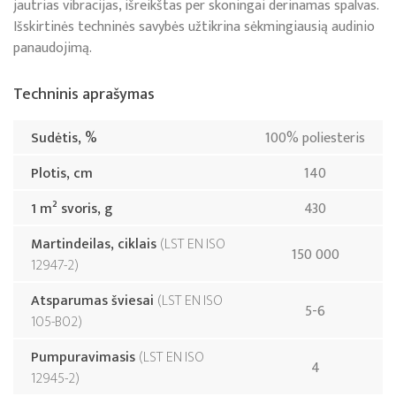
jautrias vibracijas, išreikštas per skoningai derinamas spalvas.
Išskirtinės techninės savybės užtikrina sėkmingiausią audinio
panaudojimą.
Techninis aprašymas
Sudėtis, %
100% poliesteris
Plotis, cm
140
1 m² svoris, g
430
Martindeilas, ciklais
LST EN ISO
150 000
12947-2
Atsparumas šviesai
LST EN ISO
5-6
105-B02
Pumpuravimasis
LST EN ISO
4
12945-2