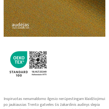
Inspiruotas nenumaldomo ilgesio nerūpestingam klaidžiojimui
po jaukiausias Trento gatveles šis žakardinis audinys slepia